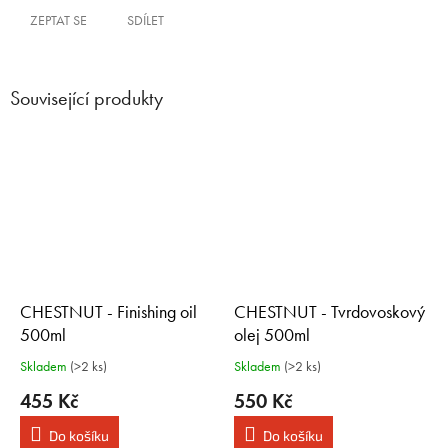
ZEPTAT SE
SDÍLET
Související produkty
CHESTNUT - Finishing oil
CHESTNUT - Tvrdovoskový
500ml
olej 500ml
Olej jantarové barvy na vnitřní
Skladem
(>2 ks)
Skladem
(>2 ks)
i venkovní použití.
455 Kč
550 Kč
Do košíku
Do košíku