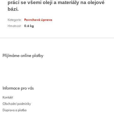
práci se všemi oleji a materiály na olejové
bázi.
Kategorie
:
Povrchová úprava
Hmotnost
:
0.6 kg
Z
á
p
Přijímáme online platby
a
t
í
Informace pro vás
Kontakt
Obchodní podmínky
Doprava a platba