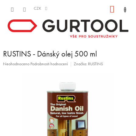
Přejít
NÁKUP
na
CZK
obsah
KOŠÍK
RUSTINS - Dánský olej 500 ml
Průměrné
Neohodnoceno
Podrobnosti hodnocení
Značka:
RUSTINS
hodnocení
produktu
je
0,0
z
5
hvězdiček.