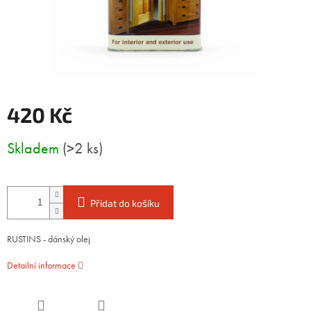
420 Kč
Měrná
Skladem
(>2 ks)
cena:
Přidat do košíku
RUSTINS - dánský olej
Detailní informace