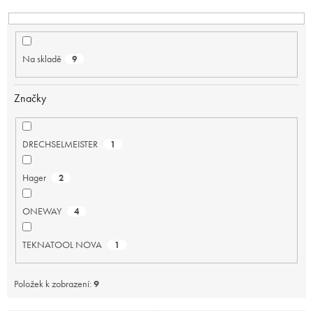
k
t
ů
Na skladě
9
Značky
DRECHSELMEISTER
1
Hager
2
ONEWAY
4
TEKNATOOL NOVA
1
Položek k zobrazení:
9