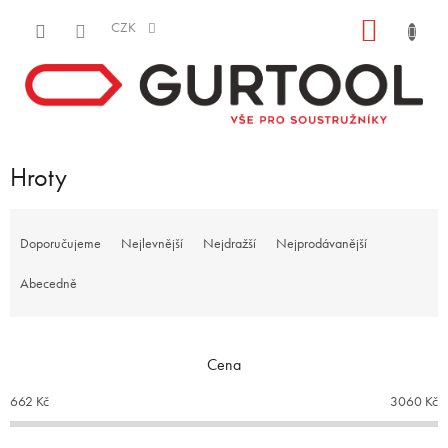
Přejít
NÁKUP
na
CZK
obsah
KOŠÍK
Hroty
Ř
a
Doporučujeme
Nejlevnější
Nejdražší
Nejprodávanější
z
e
Abecedně
n
í
p
Cena
r
o
662
Kč
3060
Kč
d
u