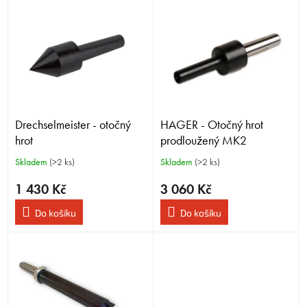
V
ý
p
i
s
p
r
o
Drechselmeister - otočný
HAGER - Otočný hrot
d
u
hrot
prodloužený MK2
k
Skladem
(>2 ks)
Skladem
(>2 ks)
t
ů
1 430 Kč
3 060 Kč
Do košíku
Do košíku