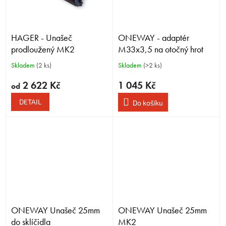
HAGER - Unašeč
ONEWAY - adaptér
prodloužený MK2
M33x3,5 na otočný hrot
Skladem
(2 ks)
Skladem
(>2 ks)
2 622 Kč
1 045 Kč
od
DETAIL
Do košíku
ONEWAY Unašeč 25mm
ONEWAY Unašeč 25mm
do sklíčidla
MK2