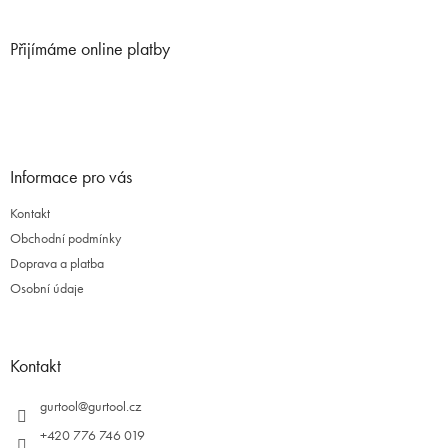
á
á
d
p
a
Přijímáme online platby
a
c
t
í
í
p
r
v
k
Informace pro vás
y
v
Kontakt
ý
p
Obchodní podmínky
i
Doprava a platba
s
Osobní údaje
u
Kontakt
gurtool
@
gurtool.cz
+420 776 746 019