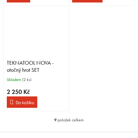
TEKNATOOL NOVA -
otočný hrot SET
Skladem
(2 ks)
2 250 Kč
Do košíku
9
položek celkem
O
v
l
Z