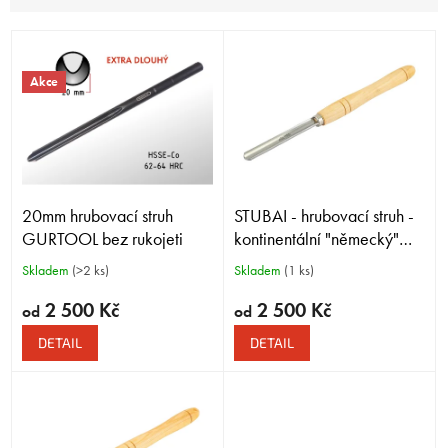
V
ý
p
Akce
i
s
p
r
o
20mm hrubovací struh
STUBAI - hrubovací struh -
d
u
GURTOOL bez rukojeti
kontinentální "německý"
k
tvar
20mm Roughing Gouge
Skladem
(>2 ks)
Skladem
(1 ks)
t
without Handle
ů
2 500 Kč
2 500 Kč
od
od
DETAIL
DETAIL