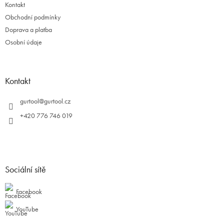
Kontakt
ý
p
Obchodní podmínky
i
Doprava a platba
s
Osobní údaje
u
Kontakt
gurtool
@
gurtool.cz
+420 776 746 019
Sociální sítě
Facebook
YouTube