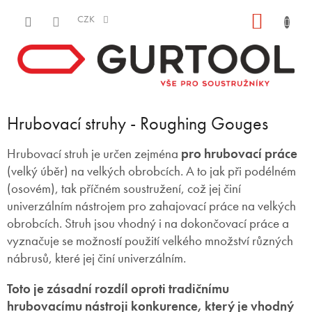
Přejít
NÁKUP
na
CZK
obsah
KOŠÍK
Hrubovací struhy - Roughing Gouges
Hrubovací struh je určen zejména
pro hrubovací práce
(velký úběr) na velkých obrobcích. A to jak při podélném
(osovém), tak příčném soustružení, což jej činí
univerzálním nástrojem pro zahajovací práce na velkých
obrobcích. Struh jsou vhodný i na dokončovací práce a
vyznačuje se možností použití velkého množství různých
nábrusů, které jej činí univerzálním.
Toto je zásadní rozdíl oproti tradičnímu
hrubovacímu nástroji konkurence, který je vhodný