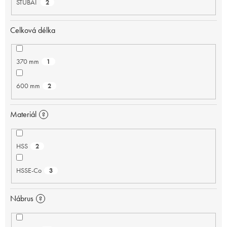
STUBAI
2
Celková délka
370 mm
1
600 mm
2
Materiál
?
HSS
2
HSSE-Co
3
Nábrus
?