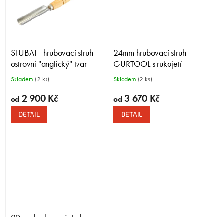
STUBAI - hrubovací struh -
24mm hrubovací struh
ostrovní "anglický" tvar
GURTOOL s rukojetí
24mm Roughing Gouge with
Skladem
(2 ks)
Skladem
(2 ks)
Handle
2 900 Kč
3 670 Kč
od
od
DETAIL
DETAIL