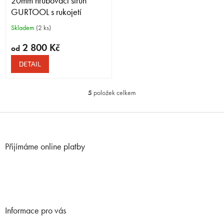
20mm hrubovací struh
GURTOOL s rukojetí
20mm Roughing Gouge with
Skladem
(2 ks)
Handle
2 800 Kč
od
DETAIL
5
položek celkem
O
v
l
Z
á
á
d
p
a
Přijímáme online platby
a
c
t
í
í
p
r
v
k
Informace pro vás
y
v