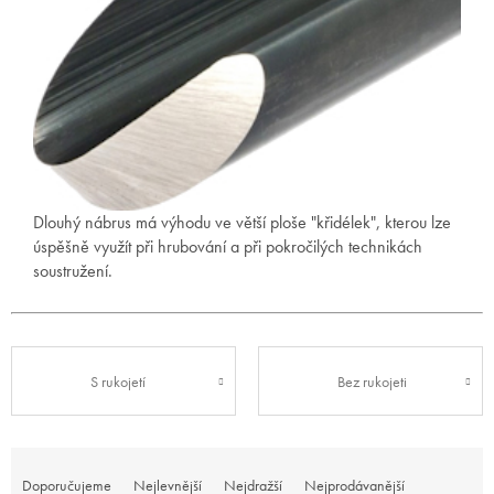
Dlouhý nábrus má výhodu ve větší ploše "křidélek", kterou lze
úspěšně využít při hrubování a při pokročilých technikách
soustružení.
S rukojetí
Bez rukojeti
Ř
a
Doporučujeme
Nejlevnější
Nejdražší
Nejprodávanější