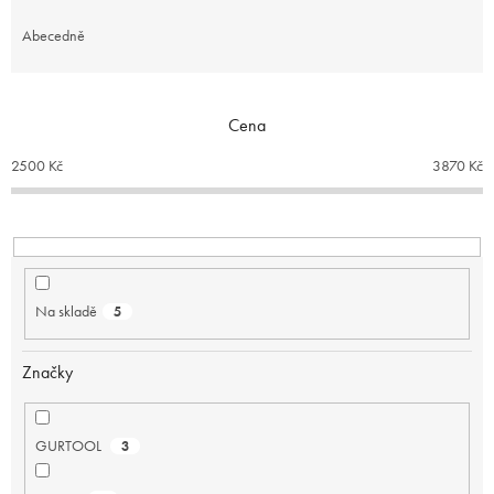
z
e
Abecedně
n
í
p
Cena
r
o
2500
Kč
3870
Kč
d
u
k
t
ů
Na skladě
5
Značky
GURTOOL
3