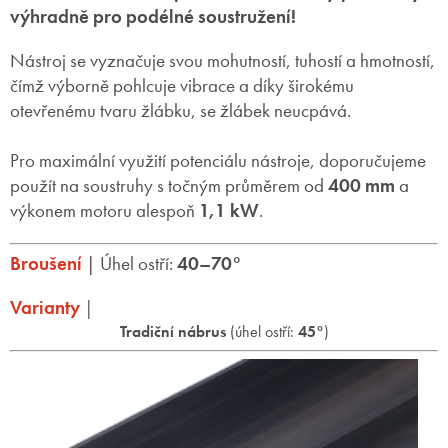
výhradně pro podélné soustružení!
Nástroj se vyznačuje svou mohutností, tuhostí a hmotností,
čímž výborně pohlcuje vibrace a díky širokému
otevřenému tvaru žlábku, se žlábek neucpává.
Pro maximální využití potenciálu nástroje, doporučujeme
použít na soustruhy s točným průměrem od
400 mm
a
výkonem motoru alespoň
1,1 kW
.
Broušení
| Úhel ostří:
40–
70°
Varianty
|
Tradiční nábrus
(úhel ostří:
45°
)