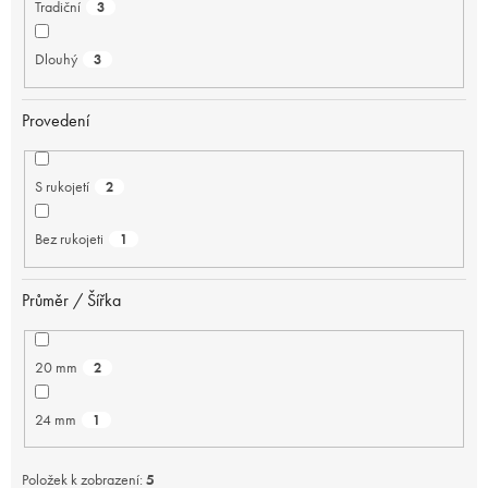
Tradiční
3
Dlouhý
3
Provedení
S rukojetí
2
Bez rukojeti
1
Průměr / Šířka
20 mm
2
24 mm
1
Položek k zobrazení:
5