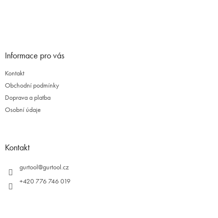
t
í
Informace pro vás
Kontakt
Obchodní podmínky
Doprava a platba
Osobní údaje
Kontakt
gurtool
@
gurtool.cz
+420 776 746 019