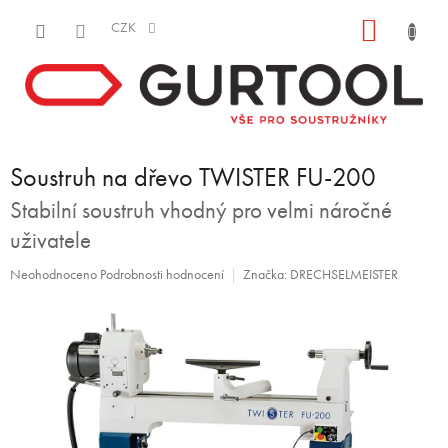
Přejít
NÁKUP
na
CZK
obsah
KOŠÍK
Soustruh na dřevo TWISTER FU-200
Stabilní soustruh vhodný pro velmi náročné
uživatele
Průměrné
Neohodnoceno
Podrobnosti hodnocení
Značka:
DRECHSELMEISTER
hodnocení
produktu
je
0,0
z
5
hvězdiček.