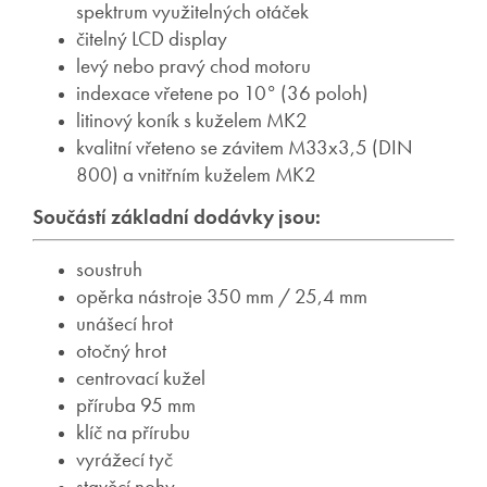
spektrum využitelných otáček
čitelný LCD display
levý nebo pravý chod motoru
indexace vřetene po 10° (36 poloh)
litinový koník s kuželem MK2
kvalitní vřeteno se závitem M33x3,5 (DIN
800) a vnitřním kuželem MK2
Součástí základní dodávky jsou:
soustruh
opěrka nástroje 350 mm / 25,4 mm
unášecí hrot
otočný hrot
centrovací kužel
příruba 95 mm
klíč na přírubu
vyrážecí tyč