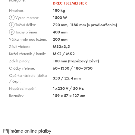
Kategorie
:
DRECHSELMEISTER
Hmotnost
:
180 kg
?
Výkon motoru
:
1500 W
?
Točná délka
:
720 mm, 1180 mm (s prodloužením)
?
Točný průměr
:
400 mm
Výška hrotu nad ložem
:
200 mm
Závit vřetene
:
M33x3,5
Kužel vřeteník / koník
:
MK2 / MK2
Zdvih pinoly
:
100 mm (trapézový závit)
Otáčky vřetene
:
60–1350 / 180–3750
Opěrka nástroje (délka
350 / 25,4 mm
/ čep)
:
Napájecí napětí
:
1x230 V / 50 Hz
Rozměry
:
159 x 57 x 127 cm
Z
á
p
Přijímáme online platby
a