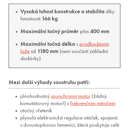
Vysoká tuhost konstrukce a stabilita
díky
hmotnosti
166 kg
Maximální točný průměr
přes
400 mm
Maximální točná délka
s
prodloužením
lože
až
1180 mm
(není součástí základní
dodávky)
Mezi další výhody soustruhu patří:
plnohodnotný
asynchronní motor
(žádný
komutátorový motor!) s
frekvenčním měničem
otočný vřeteník
plynulá elektronická regulace otáček, spojená
s dvoustupňovou řemenicí, která poskytuje celé