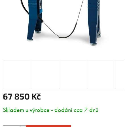
67 850 Kč
Měrná
Skladem u výrobce - dodání cca 7 dnů
cena: