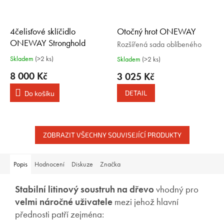
4čelisťové sklíčidlo
Otočný hrot ONEWAY
ONEWAY Stronghold
Rozšířená sada oblíbeného
hrotu
Rýhované čelisti 2", závit M33
Skladem
(>2 ks)
Skladem
(>2 ks)
x 3,5
8 000 Kč
3 025 Kč
DETAIL
Do košíku
ZOBRAZIT VŠECHNY SOUVISEJÍCÍ PRODUKTY
Popis
Hodnocení
Diskuze
Značka
Stabilní litinový soustruh na dřevo
vhodný pro
velmi náročné uživatele
mezi jehož hlavní
přednosti patří zejména: