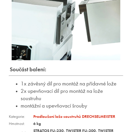
Součást balení:
1x závěsný díl pro montáž na přídavné lože
2x upevňovací díl pro montáž na lože
soustruhu
montážní a upevňovací šrouby
Kategorie
:
Prodloužení lože soustruhů DRECHSELMEISTER
Hmotnost
:
6 kg
STRATOS FU-230, TWISTER FU-200, TWISTER