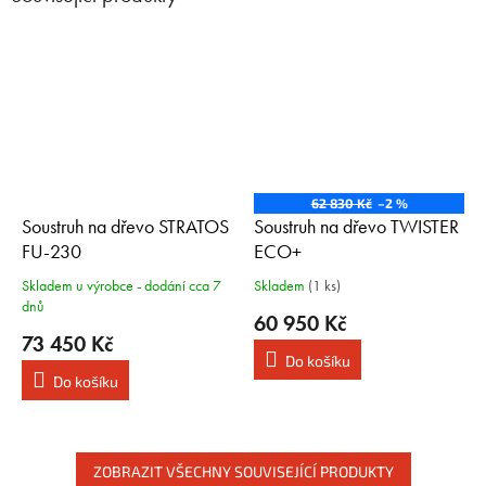
62 830 Kč
–2 %
Soustruh na dřevo STRATOS
Soustruh na dřevo TWISTER
FU-230
ECO+
Stabilní soustruh vhodný pro
Stabilní soustruh vhodný pro
Skladem u výrobce - dodání cca 7
Skladem
(1 ks)
velmi náročné uživatele
náročné uživatele
dnů
60 950 Kč
73 450 Kč
Do košíku
Do košíku
ZOBRAZIT VŠECHNY SOUVISEJÍCÍ PRODUKTY