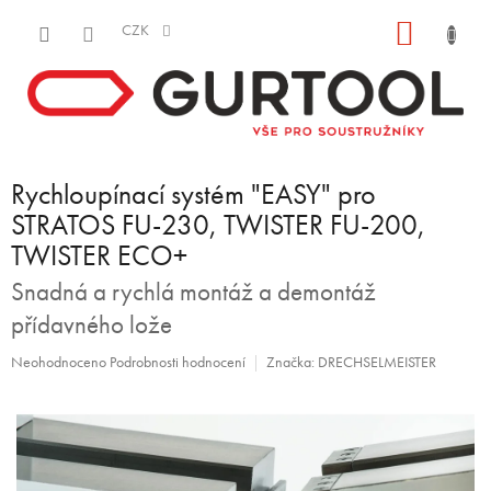
Přejít
NÁKUP
na
CZK
obsah
KOŠÍK
Rychloupínací systém "EASY" pro
STRATOS FU-230, TWISTER FU-200,
TWISTER ECO+
Snadná a rychlá montáž a demontáž
přídavného lože
Průměrné
Neohodnoceno
Podrobnosti hodnocení
Značka:
DRECHSELMEISTER
hodnocení
produktu
je
0,0
z
5