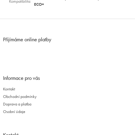
Kompatibilita
:
ECO+
Z
á
p
Přijímáme online platby
a
t
í
Informace pro vás
Kontakt
Obchodní podmínky
Doprava a platba
Osobní údaje
Kontakt