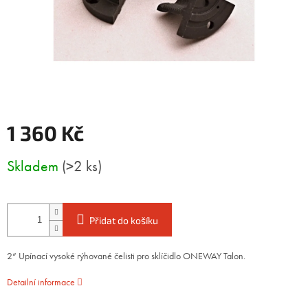
1 360 Kč
Měrná
Skladem
(>2 ks)
cena:
Přidat do košíku
2“ Upínací vysoké rýhované čelisti pro sklíčidlo ONEWAY Talon.
Detailní informace