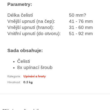
Parametry:
Délka čelistí
50 mm?
Vnější upnutí (na čep):
41 - 76 mm
Vnější upnutí (hranol):
31 - 60 mm
Vnitřní upnutí (do otvoru):
51 - 92 mm
Sada obsahuje:
Čelisti
8x upínací šroub
Kategorie
:
Upínání a hroty
Hmotnost
:
0.5 kg
Z
á
p