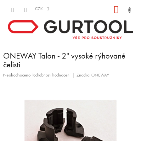
Přejít
NÁKUP
na
CZK
obsah
KOŠÍK
ONEWAY Talon - 2" vysoké rýhované
čelisti
Průměrné
Neohodnoceno
Podrobnosti hodnocení
Značka:
ONEWAY
hodnocení
produktu
je
0,0
z
5
hvězdiček.