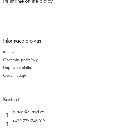
Přijímáme online platby
a
t
í
Informace pro vás
Kontakt
Obchodní podmínky
Doprava a platba
Osobní údaje
Kontakt
gurtool
@
gurtool.cz
+420 776 746 019