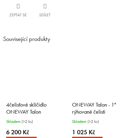
ZEPTAT SE
SDÍLET
Související produkty
4čelisťové sklíčidlo
ONEWAY Talon - 1"
ONEWAY Talon
rýhované čelisti
Rýhované čelisti 2", závit M33
Skladem
(>2 ks)
Skladem
(>2 ks)
x 3,5
6 200 Kč
1 025 Kč