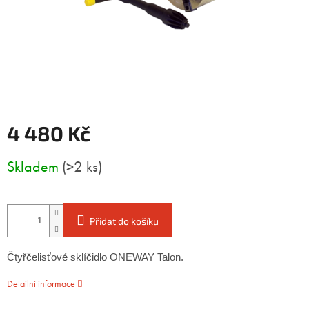
4 480 Kč
Měrná
Skladem
(>2 ks)
cena:
Přidat do košíku
Čtyřčelisťové sklíčidlo ONEWAY Talon.
Detailní informace