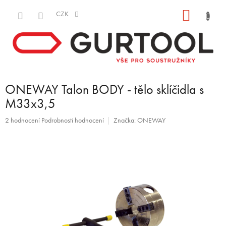
Přejít
NÁKUP
na
CZK
obsah
KOŠÍK
ONEWAY Talon BODY - tělo sklíčidla s
M33x3,5
Průměrné
2 hodnocení
Podrobnosti hodnocení
Značka:
ONEWAY
hodnocení
produktu
je
5,0
z
5
hvězdiček.