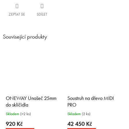
ZEPTAT SE
SDÍLET
Související produkty
ONEWAY Unašeč 25mm
Soustruh na dřevo MIDI
do sklíčidla
PRO
Elitní stolní soustruh s otočným
Skladem
(>2 ks)
Skladem
(2 ks)
vřeteníkem
920 Kč
42 450 Kč