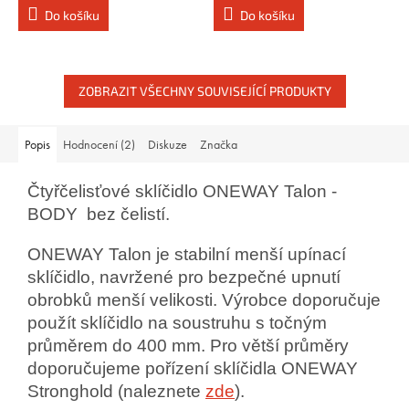
Do košíku
Do košíku
ZOBRAZIT VŠECHNY SOUVISEJÍCÍ PRODUKTY
Popis
Hodnocení (2)
Diskuze
Značka
Čtyřčelisťové sklíčidlo ONEWAY Talon -
BODY bez čelistí.
ONEWAY Talon je stabilní menší upínací
sklíčidlo, navržené pro bezpečné upnutí
obrobků menší velikosti. Výrobce doporučuje
použít sklíčidlo na soustruhu s točným
průměrem do 400 mm. Pro větší průměry
doporučujeme pořízení sklíčidla ONEWAY
Stronghold (naleznete
zde
).