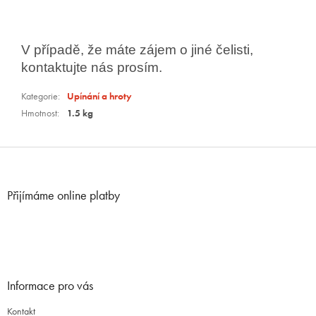
V případě, že máte zájem o jiné čelisti,
kontaktujte nás prosím.
Kategorie
:
Upínání a hroty
Hmotnost
:
1.5 kg
Z
á
p
Přijímáme online platby
a
t
í
Informace pro vás
Kontakt