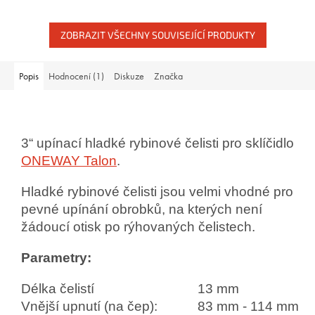
ZOBRAZIT VŠECHNY SOUVISEJÍCÍ PRODUKTY
Popis
Hodnocení (1)
Diskuze
Značka
3“ upínací hladké rybinové čelisti pro sklíčidlo
ONEWAY Talon
.
Hladké rybinové čelisti jsou velmi vhodné pro
pevné upínání obrobků, na kterých není
žádoucí otisk po rýhovaných čelistech.
Parametry:
Délka čelistí
13 mm
Vnější upnutí (na čep):
83 mm - 114 mm