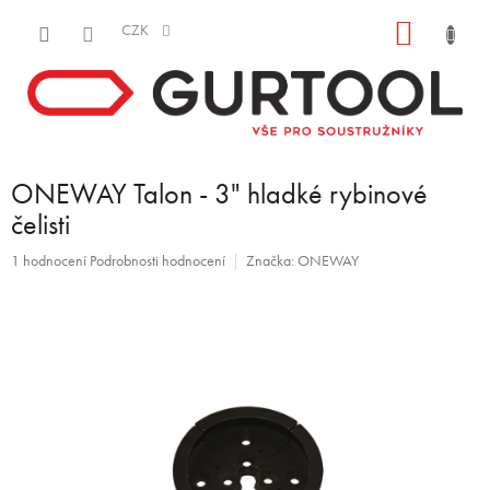
Přejít
NÁKUP
na
CZK
obsah
KOŠÍK
ONEWAY Talon - 3" hladké rybinové
čelisti
Průměrné
1 hodnocení
Podrobnosti hodnocení
Značka:
ONEWAY
hodnocení
produktu
je
5,0
z
5
hvězdiček.