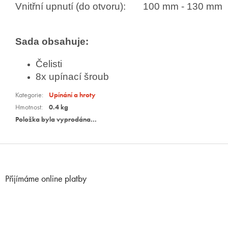
Vnitřní upnutí (do otvoru):
100 mm - 130 mm
Sada obsahuje:
Čelisti
8x upínací šroub
Kategorie
:
Upínání a hroty
Hmotnost
:
0.4 kg
Položka byla vyprodána…
Z
á
p
Přijímáme online platby
a
t
í