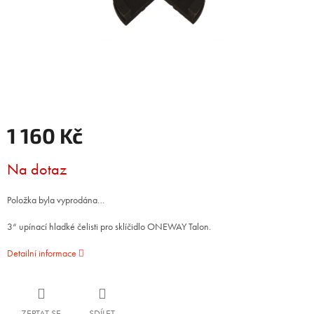
1 160 Kč
Měrná
Na dotaz
cena:
Položka byla vyprodána…
3“ upínací hladké čelisti pro sklíčidlo ONEWAY Talon.
Detailní informace
ZEPTAT SE
SDÍLET