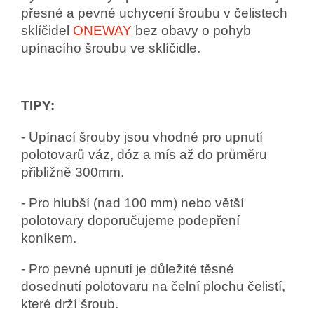
přesné a pevné uchycení šroubu v čelistech
sklíčidel
ONEWAY
bez obavy o pohyb
upínacího šroubu ve sklíčidle.
TIPY:
- Upínací šrouby jsou vhodné pro upnutí
polotovarů váz, dóz a mís až do průměru
přibližně 300mm.
- Pro hlubší (nad 100 mm) nebo větší
polotovary doporučujeme podepření
koníkem.
- Pro pevné upnutí je důležité těsné
dosednutí polotovaru na čelní plochu čelistí,
které drží šroub.