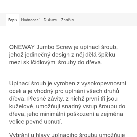
Popis
Hodnocení
Diskuze
Značka
ONEWAY Jumbo Screw je upínací šroub,
jehož jedinečný design z něj dělá špičku
mezi sklíčidlovými šrouby do dřeva.
Upínací šroub je vyroben z vysokopevnostní
oceli a je vhodný pro upínání všech druhů
dřeva. Přesné
závity, z nichž první tři jsou
kuželové, umožňují
snadný vstup
šroubu do
dřeva, jeho minimální poškození a zejména
velice pevné upnutí.
Vybrání u hlavy upínacího šroubu umožňuje