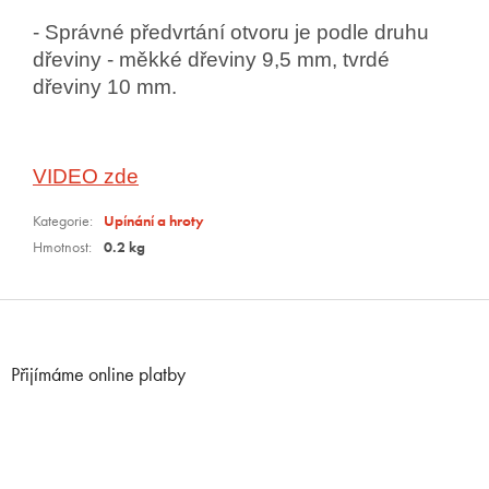
- Správné předvrtání otvoru je podle druhu
dřeviny - měkké dřeviny 9,5 mm, tvrdé
dřeviny 10 mm.
VIDEO zde
Kategorie
:
Upínání a hroty
Hmotnost
:
0.2 kg
Z
á
p
Přijímáme online platby
a
t
í