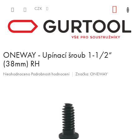
Přejít
NÁKUP
na
CZK
obsah
KOŠÍK
ONEWAY - Upínací šroub 1-1/2“
(38mm) RH
Průměrné
Neohodnoceno
Podrobnosti hodnocení
Značka:
ONEWAY
hodnocení
produktu
je
0,0
z
5
hvězdiček.