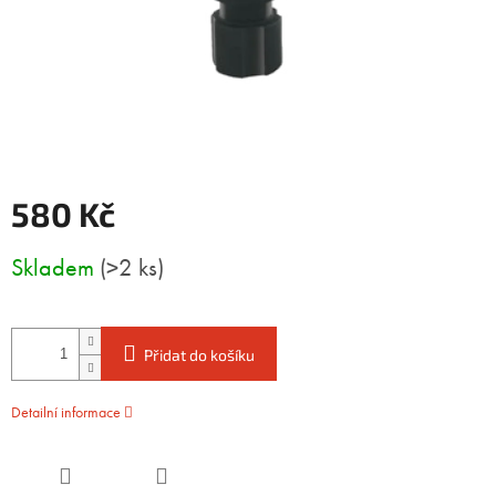
580 Kč
Měrná
Skladem
(>2 ks)
cena:
Přidat do košíku
Detailní informace