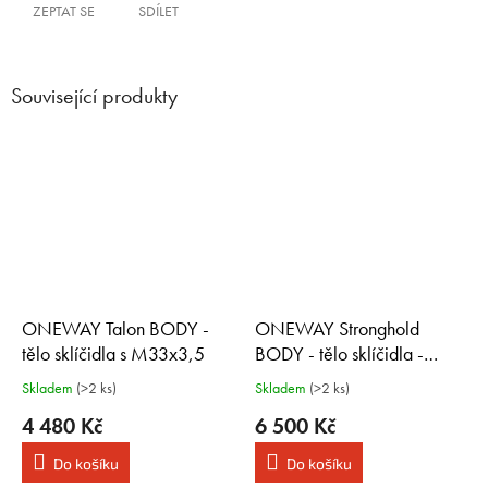
ZEPTAT SE
SDÍLET
Související produkty
ONEWAY Talon BODY -
ONEWAY Stronghold
tělo sklíčidla s M33x3,5
BODY - tělo sklíčidla -
M33x3,5
Skladem
(>2 ks)
Skladem
(>2 ks)
4 480 Kč
6 500 Kč
Do košíku
Do košíku