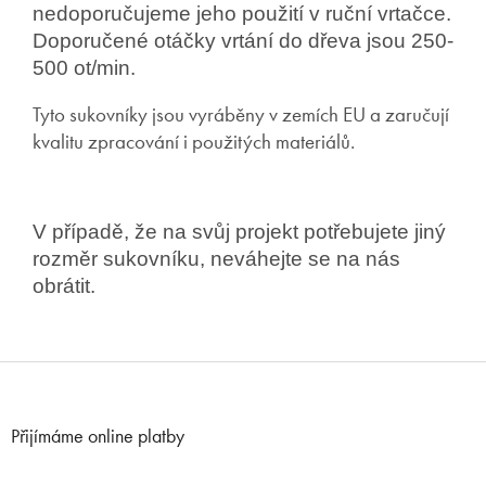
nedoporučujeme jeho použití v ruční vrtačce.
Doporučené otáčky vrtání do dřeva jsou 250-
500 ot/min.
Tyto sukovníky jsou vyráběny v zemích EU a zaručují
kvalitu zpracování i použitých materiálů.
V případě, že na svůj projekt potřebujete jiný
rozměr sukovníku, neváhejte se na nás
obrátit.
Z
á
p
Přijímáme online platby
a
t