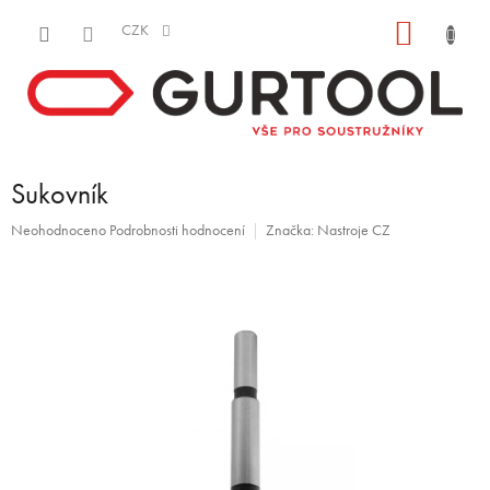
Přejít
NÁKUP
na
CZK
obsah
KOŠÍK
Sukovník
Průměrné
Neohodnoceno
Podrobnosti hodnocení
Značka:
Nastroje CZ
hodnocení
produktu
je
0,0
z
5
hvězdiček.