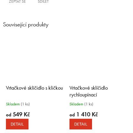
ZEPTAT SE
SDÍLET
Související produkty
Vrtačkové sklíčidlo s kličkou
Vrtačkové sklíčidlo
rychloupínací
Skladem
(1 ks)
Skladem
(1 ks)
549 Kč
1 410 Kč
od
od
DETAIL
DETAIL