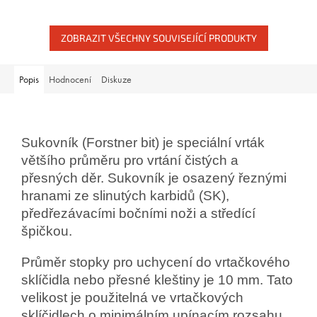
ZOBRAZIT VŠECHNY SOUVISEJÍCÍ PRODUKTY
Popis
Hodnocení
Diskuze
Sukovník (Forstner bit) je speciální vrták
většího průměru pro vrtání čistých a
přesných děr. Sukovník je osazený řeznými
hranami ze slinutých karbidů (SK),
předřezávacími bočními noži a středící
špičkou.
Průměr stopky pro uchycení do vrtačkového
sklíčidla nebo přesné kleštiny je 10 mm. Tato
velikost je p
oužitelná
ve vrtačkových
sklíčidlech o minimálním upínacím rozsahu