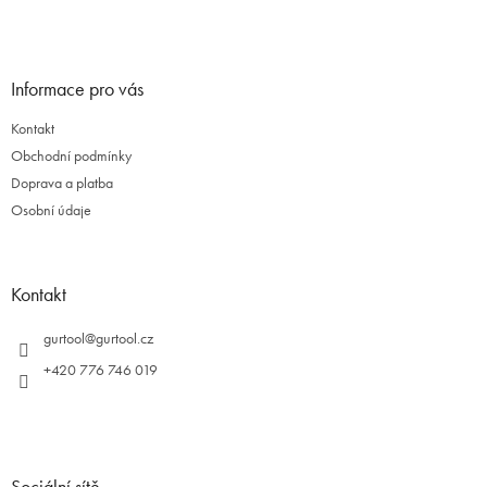
í
Informace pro vás
Kontakt
Obchodní podmínky
Doprava a platba
Osobní údaje
Kontakt
gurtool
@
gurtool.cz
+420 776 746 019
Sociální sítě