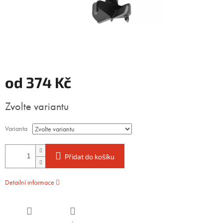
od
374 Kč
Měrná
Zvolte variantu
cena:
Varianta
Přidat do košíku
Detailní informace