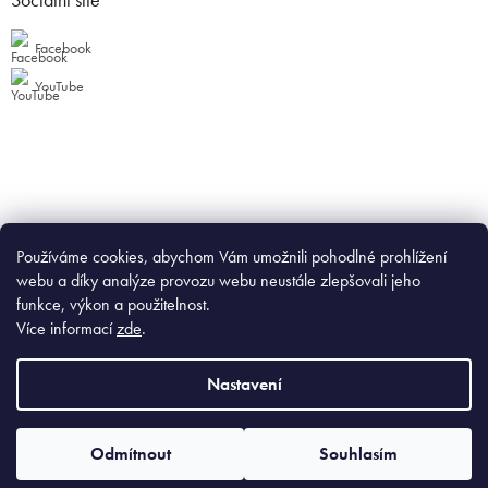
Facebook
YouTube
Používáme cookies, abychom Vám umožnili pohodlné prohlížení
webu a díky analýze provozu webu neustále zlepšovali jeho
funkce, výkon a použitelnost.
Více informací
zde
.
Nastavení
Odmítnout
Souhlasím
Copyright 2026
GURTOOL
. Všechna práva vyhrazena.