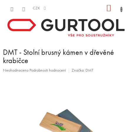
Přejít
NÁKU
na
CZK
obsah
KOŠÍK
DMT - Stolní brusný kámen v dřevěné
krabičce
Průměrné
Neohodnoceno
Podrobnosti hodnocení
Značka:
DMT
hodnocení
produktu
je
0,0
z
5
hvězdiček.