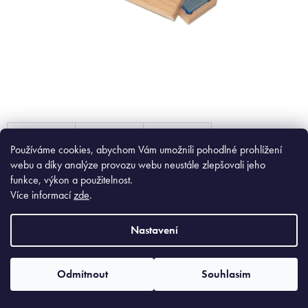
Používáme cookies, abychom Vám umožnili pohodlné prohlížení
webu a díky analýze provozu webu neustále zlepšovali jeho
funkce, výkon a použitelnost.
Více informací
zde
.
1 543 Kč
Nastavení
Měrná
Zvolte variantu
cena:
Varianta
Odmítnout
Souhlasím