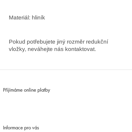
Materiál: hliník
Pokud potřebujete jiný rozměr redukční
vložky, neváhejte nás kontaktovat.
Z
á
p
Přijímáme online platby
a
t
í
Informace pro vás