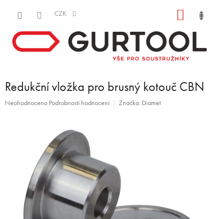
Přejít
NÁKUP
na
CZK
obsah
KOŠÍK
Redukční vložka pro brusný kotouč CBN
Průměrné
Neohodnoceno
Podrobnosti hodnocení
Značka:
Diamet
hodnocení
produktu
je
0,0
z
5
hvězdiček.