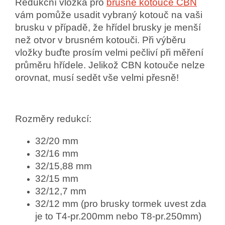
Redukční vložka pro
brusné kotouče CBN
vám pomůže usadit vybraný kotouč na vaši
brusku v případě, že hřídel brusky je menší
než otvor v brusném kotouči. Při výběru
vložky buďte prosím velmi pečliví při měření
průměru hřídele. Jelikož CBN kotouče nelze
orovnat, musí sedět vše velmi přesně!
Rozměry redukcí:
32/20 mm
32/16 mm
32/15,88 mm
32/15 mm
32/12,7 mm
32/12 mm
(pro brusky tormek uvest zda
je to T4-pr.200mm nebo T8-pr.250mm)