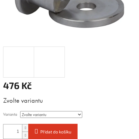
476 Kč
Měrná
Zvolte variantu
cena:
Varianta
Přidat do košíku