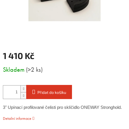
1 410 Kč
Měrná
Skladem
(>2 ks)
cena:
Přidat do košíku
3" Upínací profilované čelisti pro sklíčidlo ONEWAY Stronghold.
Detailní informace