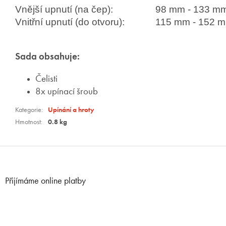
Vnější upnutí (na čep):
98 mm - 133 m
Vnitřní upnutí (do otvoru):
115 mm - 152 
Sada obsahuje:
Čelisti
8x upínací šroub
Kategorie
:
Upínání a hroty
Hmotnost
:
0.8 kg
Z
á
p
Přijímáme online platby
a
t
í