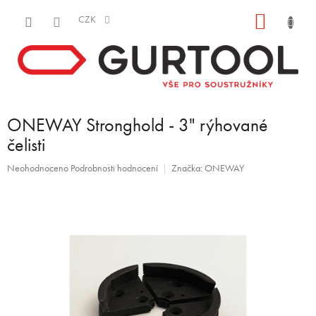
Přejít
NÁKUP
na
CZK
obsah
KOŠÍK
ONEWAY Stronghold - 3" rýhované
čelisti
Průměrné
Neohodnoceno
Podrobnosti hodnocení
Značka:
ONEWAY
hodnocení
produktu
je
0,0
z
5
hvězdiček.