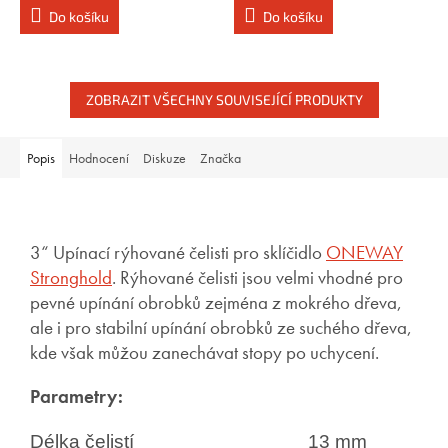
Do košíku
Do košíku
ZOBRAZIT VŠECHNY SOUVISEJÍCÍ PRODUKTY
Popis
Hodnocení
Diskuze
Značka
3“ Upínací rýhované čelisti pro sklíčidlo
ONEWAY
Stronghold
. Rýhované čelisti jsou velmi vhodné pro
pevné upínání obrobků zejména z mokrého dřeva,
ale i pro stabilní upínání obrobků ze suchého dřeva,
kde však můžou zanechávat stopy po uchycení.
Parametry:
Délka čelistí
13 mm