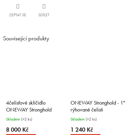
ZEPTAT SE
SDÍLET
Související produkty
4čelisťové sklíčidlo
ONEWAY Stronghold - 1"
ONEWAY Stronghold
rýhované čelisti
Rýhované čelisti 2", závit M33
Skladem
(>2 ks)
Skladem
(>2 ks)
x 3,5
8 000 Kč
1 240 Kč