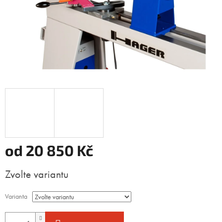
od
20 850 Kč
Měrná
Zvolte variantu
cena:
Varianta