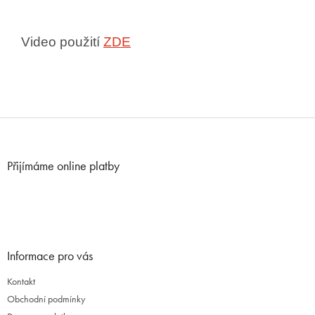
Video použití
ZDE
Z
á
p
Přijímáme online platby
a
t
í
Informace pro vás
Kontakt
Obchodní podmínky