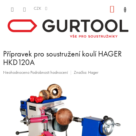
Přejít
NÁKUP
na
CZK
obsah
KOŠÍK
Přípravek pro soustružení koulí HAGER
HKD120A
Průměrné
Neohodnoceno
Podrobnosti hodnocení
Značka:
Hager
hodnocení
produktu
je
0,0
z
5
hvězdiček.