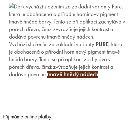
Vychází složením ze základní varianty
PURE
, která
je obohacená o přírodní horninový pigment tmavě
hnědé barvy. Tento se při aplikaci zachytává v
pórech dřeva, čímž zvýrazňuje jejich kontrast a
dodává povrchu
tmavě hnědý nádech
.
Z
á
p
Přijímáme online platby
a
t
í