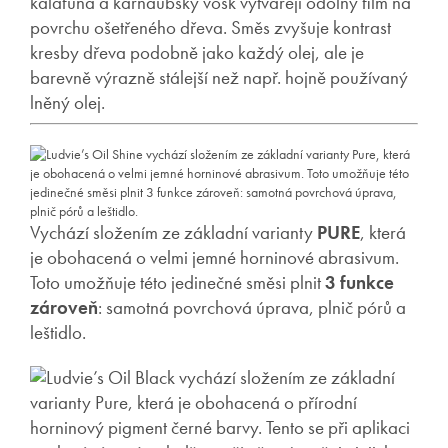
kalafuna a karnaubský vosk vytvářejí odolný film na
povrchu ošetřeného dřeva. Směs zvyšuje kontrast
kresby dřeva podobně jako každý olej, ale je
barevně výrazně stálejší než např. hojně používaný
lněný olej.
Vychází složením ze základní varianty
PURE
, která
je obohacená o velmi jemné horninové abrasivum.
Toto umožňuje této jedinečné směsi plnit
3 funkce
zároveň
: samotná povrchová úprava, plnič pórů a
leštidlo.