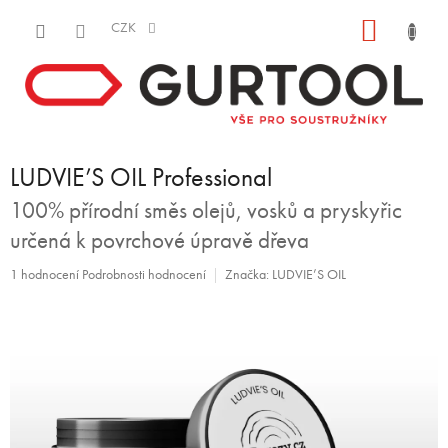
Přejít
NÁKUP
na
CZK
obsah
KOŠÍK
LUDVIE’S OIL Professional
100% přírodní směs olejů, vosků a pryskyřic
určená k povrchové úpravě dřeva
Průměrné
1 hodnocení
Podrobnosti hodnocení
Značka:
LUDVIE’S OIL
hodnocení
produktu
je
5,0
z
5
hvězdiček.