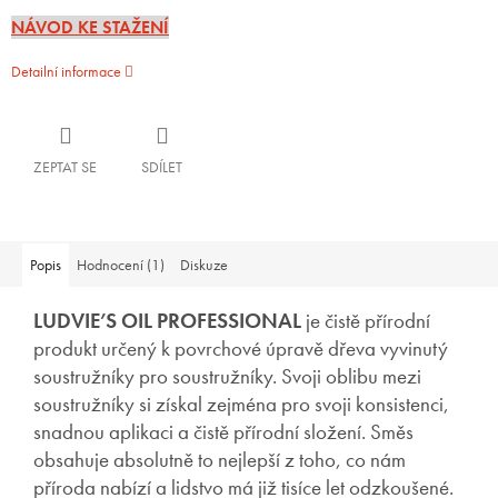
NÁVOD KE STAŽENÍ
Detailní informace
ZEPTAT SE
SDÍLET
Popis
Hodnocení (1)
Diskuze
LUDVIE’S OIL PROFESSIONAL
je čistě přírodní
produkt určený k povrchové úpravě dřeva vyvinutý
soustružníky pro soustružníky. Svoji oblibu mezi
soustružníky si získal zejména pro svoji konsistenci,
snadnou aplikaci a čistě přírodní složení. Směs
obsahuje absolutně to nejlepší z toho, co nám
příroda nabízí a lidstvo má již tisíce let odzkoušené.