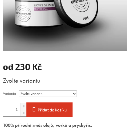
od
230 Kč
Měrná
Zvolte variantu
cena:
Varianta
Přidat do košíku
100% přírodní směs olejů, vosků a pryskyřic.