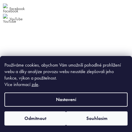
Facebook
YouTube
Používáme cookies, abychom Vám umožnili pohodlné prohlížení
webu a díky analýze provozu webu neustále zlepšovali jeho
funkce, výkon a použitelnost.
Více informací
zde
.
Nastavení
Odmítnout
Souhlasím
Copyright 2026
GURTOOL
. Všechna práva vyhrazena.