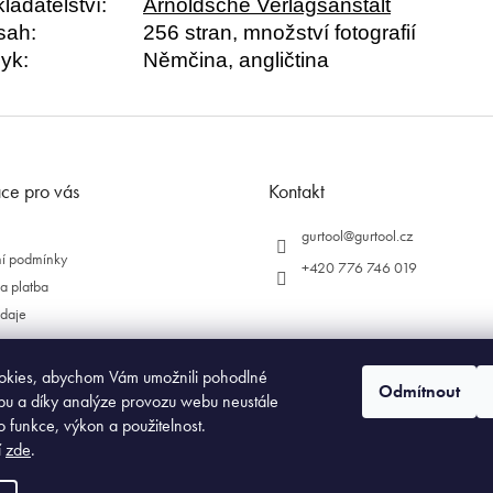
ladatelství:
Arnoldsche Verlagsanstalt
sah:
256 stran, množství fotografií
zyk:
Němčina, angličtina
ce pro vás
Kontakt
gurtool
@
gurtool.cz
í podmínky
+420 776 746 019
a platba
daje
okies, abychom Vám umožnili pohodlné
Odmítnout
bu a díky analýze provozu webu neustále
o funkce, výkon a použitelnost.
í
zde
.