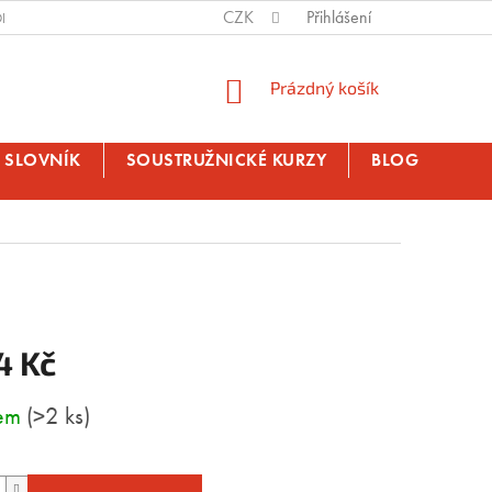
CZK
Přihlášení
BNÍ ÚDAJE
NÁKUPNÍ
Prázdný košík
KOŠÍK
SLOVNÍK
SOUSTRUŽNICKÉ KURZY
BLOG
4 Kč
dem
(>2 ks)