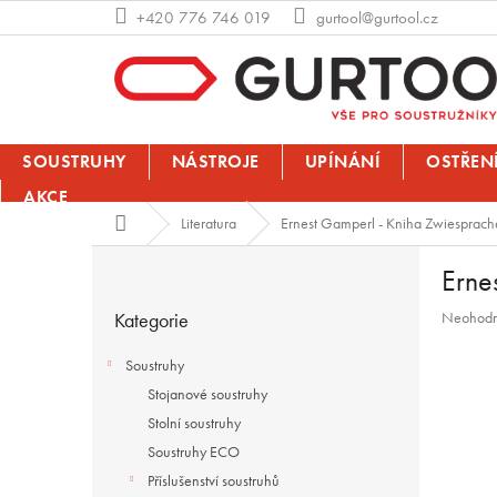
Přejít
+420 776 746 019
gurtool@gurtool.cz
na
obsah
SOUSTRUHY
NÁSTROJE
UPÍNÁNÍ
OSTŘEN
AKCE
Domů
Literatura
Ernest Gamperl - Kniha Zwiesprach
P
Erne
o
Přeskočit
s
Průměrn
Kategorie
Neohod
kategorie
t
hodnoce
r
produktu
Soustruhy
a
je
Stojanové soustruhy
n
0,0
z
Stolní soustruhy
n
5
í
Soustruhy ECO
hvězdiče
p
Příslušenství soustruhů