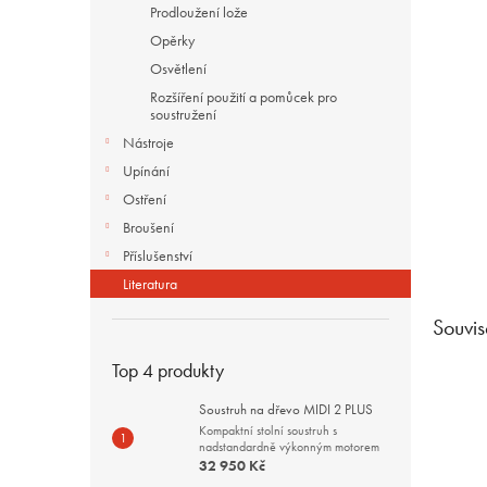
a
Prodloužení lože
n
Opěrky
e
Osvětlení
l
Rozšíření použití a pomůcek pro
soustružení
Nástroje
Upínání
Ostření
Broušení
Příslušenství
Literatura
Souvis
Top 4 produkty
Soustruh na dřevo MIDI 2 PLUS
Kompaktní stolní soustruh s
nadstandardně výkonným motorem
32 950 Kč