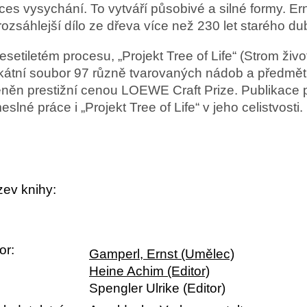
ces vysychání.
To vytváří působivé a silné formy.
Er
rozsáhlejší dílo ze dřeva více než 230 let starého dub
esetiletém procesu, „Projekt Tree of Life“ (Strom živ
kátní soubor 97 různě tvarovaných nádob a předmětů
něn prestižní cenou LOEWE Craft Prize.
Publikace 
eslné práce i „Projekt Tree of Life“ v jeho celistvosti.
ev knihy:
or:
Gamperl, Ernst (Umělec)
Heine Achim (Editor)
Spengler Ulrike (Editor)