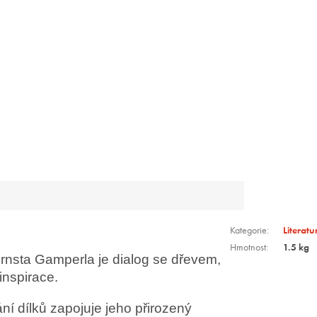
Kategorie
:
Literat
Hmotnost
:
1.5 kg
nsta Gamperla je dialog se dřevem,
inspirace.
ní dílků zapojuje jeho přirozený