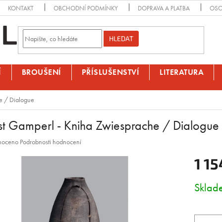
KONTAKT
OBCHODNÍ PODMÍNKY
DOPRAVA A PLATBA
OSO
HLEDAT
Í
BROUŠENÍ
PŘÍSLUŠENSTVÍ
LITERATURA
e / Dialogue
st Gamperl - Kniha Zwiesprache / Dialogue
é
noceno
Podrobnosti hodnocení
ní
1 15
Měrná
Skla
cena:
k.