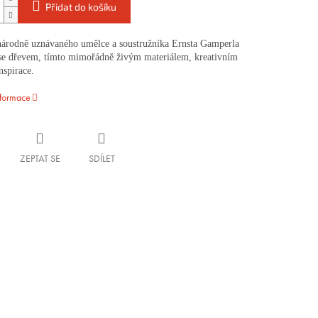
Přidat do košíku
árodně uznávaného umělce a soustružníka Ernsta Gamperla
 se dřevem, tímto mimořádně živým materiálem, kreativním
nspirace.
nformace
ZEPTAT SE
SDÍLET