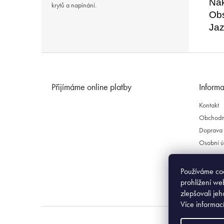
Nak
krytů a napínání.
Ob
Ja
Z
á
p
Přijímáme online platby
Informa
a
t
Kontakt
í
Obchodn
Doprava 
Osobní ú
Používáme co
prohlížení we
zlepšovali jeh
Více informac