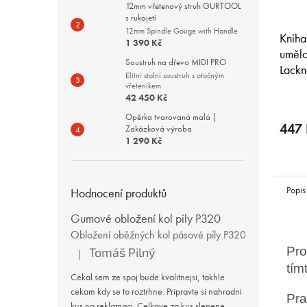
12mm vřetenový struh GURTOOL
s rukojetí
12mm Spindle Gouge with Handle
Kniha
1 390 Kč
umělo
Soustruh na dřevo MIDI PRO
Lackn
Elitní stolní soustruh s otočným
vřeteníkem
42 450 Kč
Opěrka tvarovaná malá |
447 
Zakázková výroba
1 290 Kč
Popis
Hodnocení produktů
Gumové obložení kol pily P320
Obložení oběžných kol pásové pily P320
Pro
Tomáš Pilný
|
Hodnocení produktu je 3 z 5 hvězdiček.
tím
Cekal sem ze spoj bude kvalitnejsi, takhle
cekam kdy se to roztrhne. Pripravte si nahradni
Pra
kus na reklamaci. Celkove za kus slepene