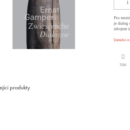
Pro mezin
je dialog
zdrojem i
Detailní i
TISK
ející produkty