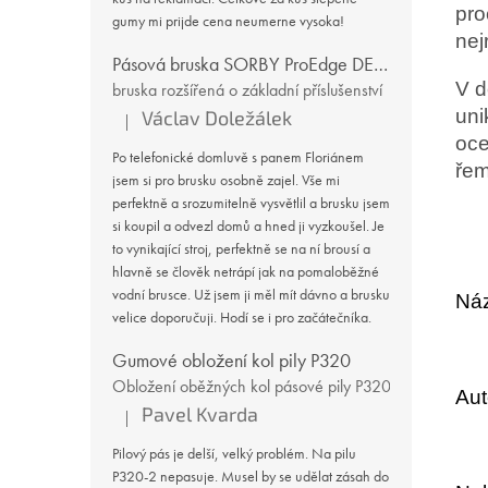
pro
gumy mi prijde cena neumerne vysoka!
nej
Pásová bruska SORBY ProEdge DELUXE
V d
bruska rozšířená o základní příslušenství
uni
Václav Doležálek
|
Hodnocení produktu je 5 z 5 hvězdiček.
oce
Po telefonické domluvě s panem Floriánem
řem
jsem si pro brusku osobně zajel. Vše mi
perfektně a srozumitelně vysvětlil a brusku jsem
si koupil a odvezl domů a hned ji vyzkoušel. Je
to vynikající stroj, perfektně se na ní brousí a
hlavně se člověk netrápí jak na pomaloběžné
vodní brusce. Už jsem ji měl mít dávno a brusku
Náz
velice doporučuji. Hodí se i pro začátečníka.
Gumové obložení kol pily P320
Obložení oběžných kol pásové pily P320
Aut
Pavel Kvarda
|
Hodnocení produktu je 1 z 5 hvězdiček.
Pilový pás je delší, velký problém. Na pilu
P320-2 nepasuje. Musel by se udělat zásah do