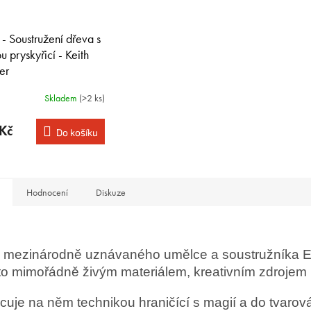
 - Soustružení dřeva s
u pryskyřicí - Keith
er
Skladem
(>2 ks)
Kč
Do košíku
Hodnocení
Diskuze
 mezinárodně uznávaného umělce a soustružníka Er
to mimořádně živým materiálem, kreativním zdrojem 
cuje na něm technikou hraničící s magií a do tvarová