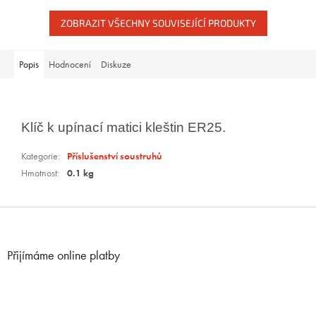
ZOBRAZIT VŠECHNY SOUVISEJÍCÍ PRODUKTY
Popis
Hodnocení
Diskuze
Klíč k upínací matici kleštin ER25.
Kategorie
:
Příslušenství soustruhů
Hmotnost
:
0.1 kg
Z
á
p
Přijímáme online platby
a
t
í