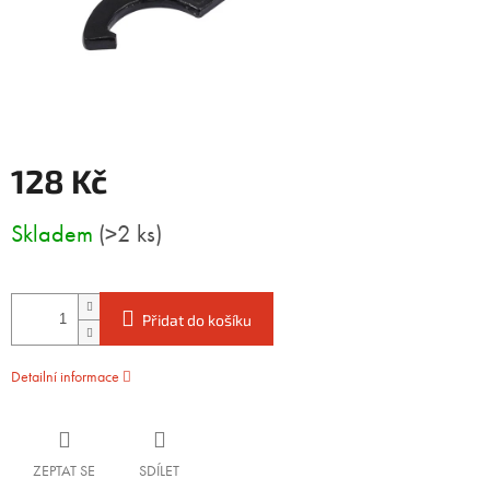
128 Kč
Měrná
Skladem
(>2 ks)
cena:
Přidat do košíku
Detailní informace
ZEPTAT SE
SDÍLET