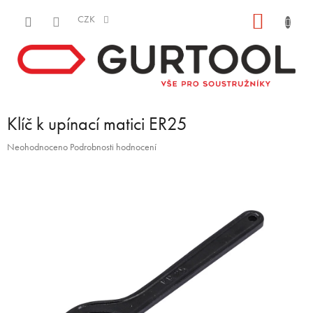
Přejít
NÁKUP
na
CZK
obsah
KOŠÍK
Klíč k upínací matici ER25
Průměrné
Neohodnoceno
Podrobnosti hodnocení
hodnocení
produktu
je
0,0
z
5
hvězdiček.