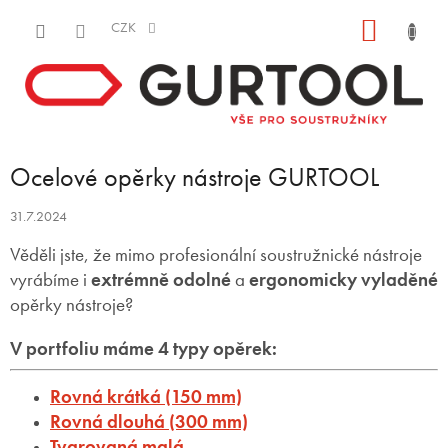
Přejít
NÁKUP
na
CZK
obsah
KOŠÍK
Ocelové opěrky nástroje GURTOOL
31.7.2024
Věděli jste, že mimo profesionální soustružnické nástroje
vyrábíme i
extrémně odolné
a
ergonomicky vyladěné
opěrky nástroje?
V portfoliu máme 4 typy opěrek:
Rovná krátká (150 mm)
Rovná dlouhá (300 mm)
Tvarovaná malá