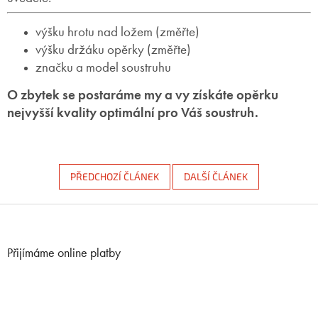
výšku hrotu nad ložem (změřte)
výšku držáku opěrky (změřte)
značku a model soustruhu
O zbytek se postaráme my a vy získáte opěrku
nejvyšší kvality optimální pro Váš soustruh.
PŘEDCHOZÍ ČLÁNEK
DALŠÍ ČLÁNEK
Z
á
p
Přijímáme online platby
a
t
í