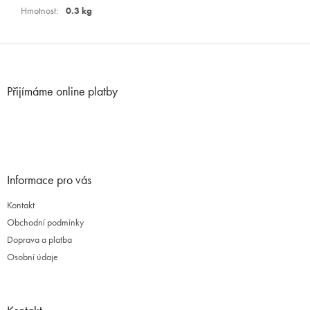
Hmotnost
:
0.3 kg
Z
á
p
Přijímáme online platby
a
t
í
Informace pro vás
Kontakt
Obchodní podmínky
Doprava a platba
Osobní údaje