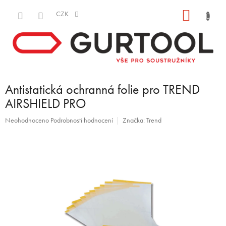
Přejít
NÁKUP
na
CZK
obsah
KOŠÍK
Antistatická ochranná folie pro TREND
AIRSHIELD PRO
Průměrné
Neohodnoceno
Podrobnosti hodnocení
Značka:
Trend
hodnocení
produktu
je
0,0
z
5
hvězdiček.