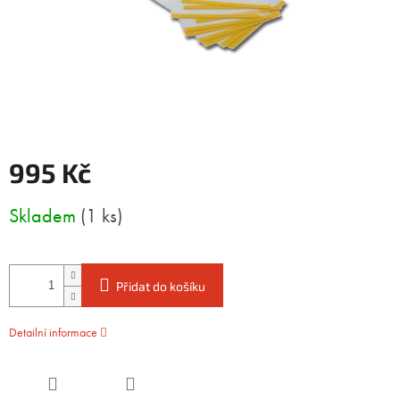
995 Kč
Měrná
Skladem
(1 ks)
cena:
Přidat do košíku
Detailní informace