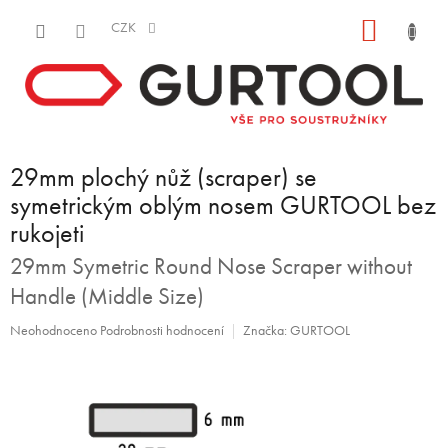
Přejít
NÁKUP
na
CZK
obsah
KOŠÍK
29mm plochý nůž (scraper) se
symetrickým oblým nosem GURTOOL bez
rukojeti
29mm Symetric Round Nose Scraper without
Handle (Middle Size)
Průměrné
Neohodnoceno
Podrobnosti hodnocení
Značka:
GURTOOL
hodnocení
produktu
je
0,0
z
5