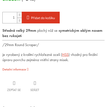
Přidat do košíku
Středně velký 29mm
plochý nůž se
symetrickým oblým nosem
bez rukojeti
/29mm Round Scraper/
je vyrobený z kvalitní rychlořezné oceli (
HSS
) vhodný pro finální
úpravu povrchu zejména vnitřní strany misek.
Detailní informace
ZEPTAT SE
SDÍLET