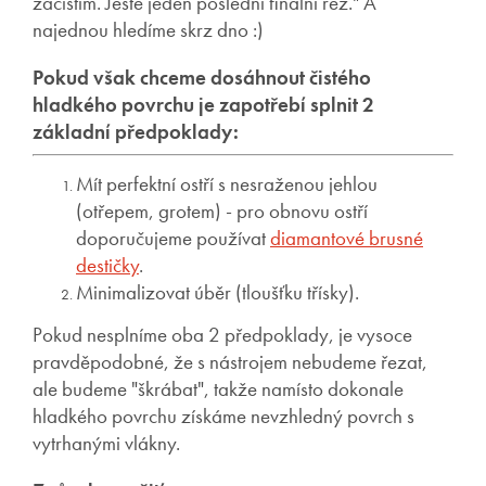
začistím. Ještě jeden poslední finální řez." A
najednou hledíme skrz dno :)
Pokud však chceme dosáhnout čistého
hladkého povrchu je zapotřebí splnit 2
základní předpoklady:
Mít perfektní ostří s nesraženou jehlou
(otřepem, grotem) - pro obnovu ostří
doporučujeme používat
diamantové brusné
destičky
.
Minimalizovat úběr (tloušťku třísky).
Pokud nesplníme oba 2 předpoklady, je vysoce
pravděpodobné, že s nástrojem nebudeme řezat,
ale budeme "škrábat", takže namísto dokonale
hladkého povrchu získáme nevzhledný povrch s
vytrhanými vlákny.