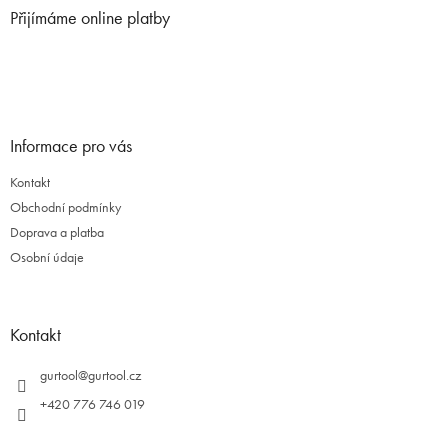
p
Přijímáme online platby
a
t
í
Informace pro vás
Kontakt
Obchodní podmínky
Doprava a platba
Osobní údaje
Kontakt
gurtool
@
gurtool.cz
+420 776 746 019